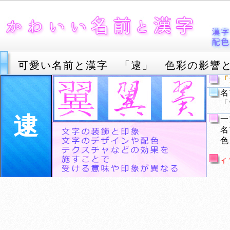
可愛い名前と漢字 「逮」 色彩の影響
「
名
「
逮
一
名
色
イ