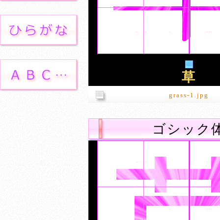
草
grass-1.jpg
ゴシック