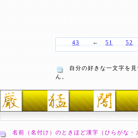
43
←
51
52
自分の好きな一文字を見
ん。
名前（名付け）のときほど漢字（ひらがな・