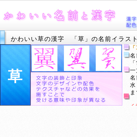
かわいい草の漢字 「草」の名前イラス
「
名
「
一
草
名
水
ま
イ