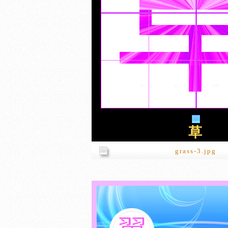
草
grass-3.jpg