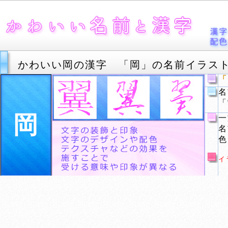
かわいい岡の漢字 「岡」の名前イラス
「
名
「
岡
一
名
色
イ