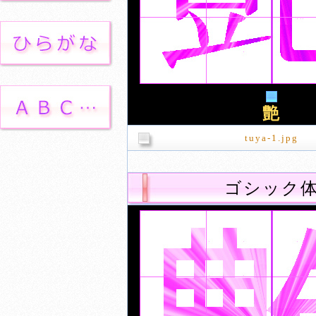
艶
tuya-1.jpg
ゴシック