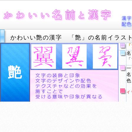
かわいい艶の漢字 「艶」の名前イラス
「
名
「
艶
一
名
色
イ