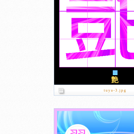
艶
tuya-3.jpg